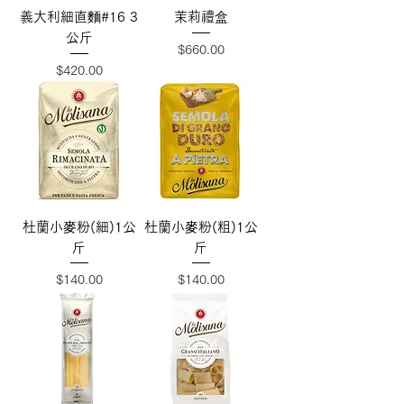
義大利細直麵#16 3
茉莉禮盒
公斤
價格
$660.00
價格
$420.00
杜蘭小麥粉(細)1公
杜蘭小麥粉(粗)1公
斤
斤
價格
價格
$140.00
$140.00