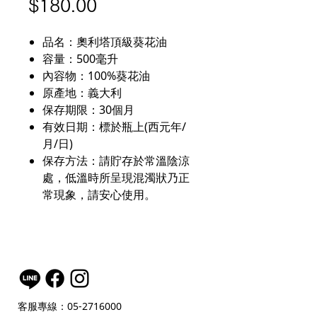
價
$180.00
格
品名：奧利塔頂級葵花油
容量：500毫升
內容物：100%葵花油
原產地：義大利
保存期限：30個月
有效日期：標於瓶上(西元年/
月/日)
保存方法：請貯存於常溫陰涼
處，低溫時所呈現混濁狀乃正
常現象，請安心使用。
客服專線：05-2716000