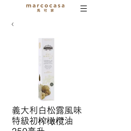
義大利白松露風味
特級初榨橄欖油