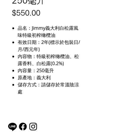
250毫升
價
$550.00
格
品名：Jimmy義大利白松露風
味特級初榨橄欖油
有效日期：2年(標示於包裝日/
月/西元年)
內容物：特級初榨橄欖油、松
露香料、白松露(0.2%)
內容量：250毫升
原產地：義大利
儲存方式：請儲存於常溫陰涼
處