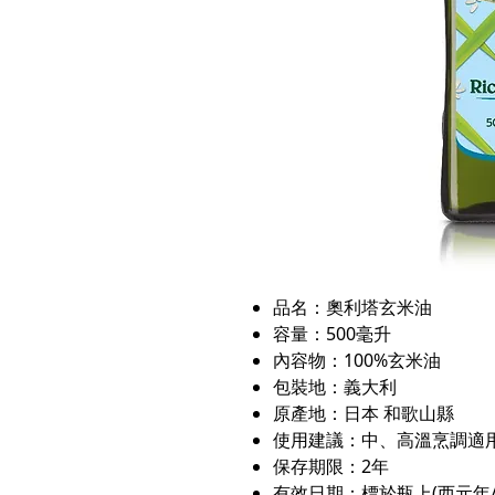
品名：奧利塔玄米油
容量：500毫升
內容物：100%玄米油
包裝地：義大利
原產地：日本 和歌山縣
使用建議：中、高溫烹調適
保存期限：2年
有效日期：標於瓶上(西元年/