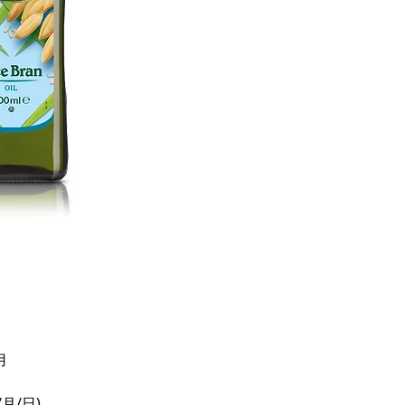
用
月/日)