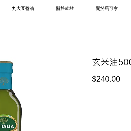
丸大豆醬油
關於武雄
關於馬可家
玄米油50
價
$240.00
格