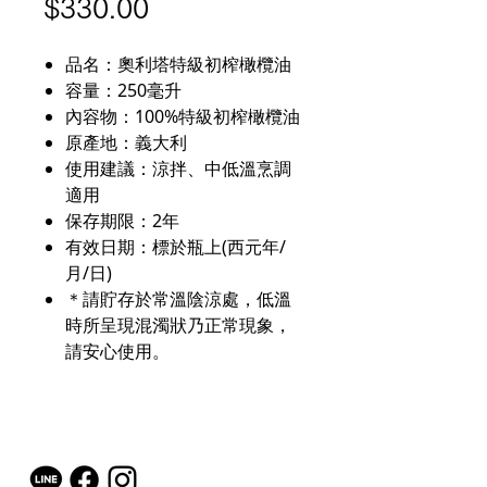
價
$330.00
格
品名：奧利塔特級初榨橄欖油
容量：250毫升
內容物：100%特級初榨橄欖油
原產地：義大利
使用建議：涼拌、中低溫烹調
適用
保存期限：2年
有效日期：標於瓶上(西元年/
月/日)
＊請貯存於常溫陰涼處，低溫
時所呈現混濁狀乃正常現象，
請安心使用。