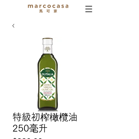
特級初榨橄欖油
250毫升