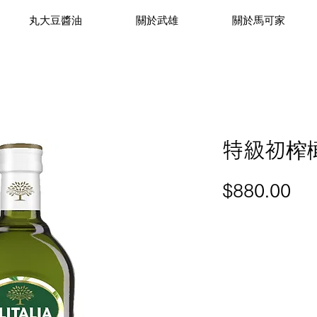
丸大豆醬油
關於武雄
關於馬可家
特級初榨
價
$880.00
格