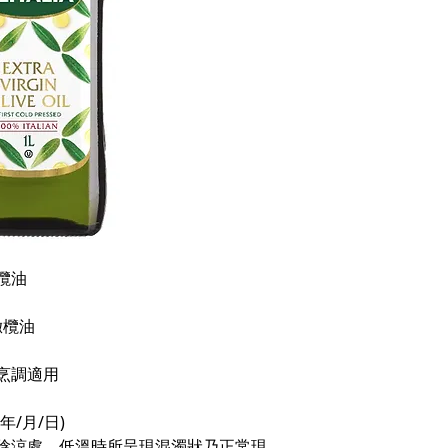
欖油
橄欖油
烹調適用
/月/日)
陰涼處，低溫時所呈現混濁狀乃正常現