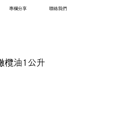
專欄分享
聯絡我們
橄欖油1公升