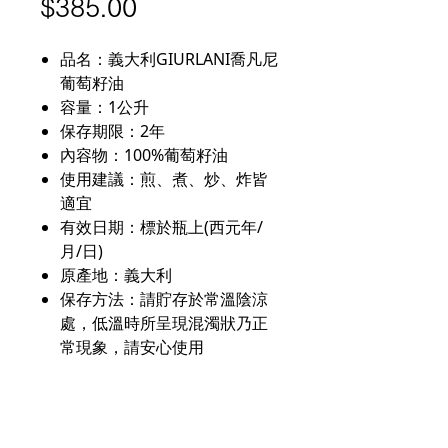
價
$385.00
格
品名：義大利GIURLANI喬凡尼
葡萄籽油
容量：1公升
保存期限：2年
內容物：100%葡萄籽油
使用建議：煎、煮、炒、炸皆
適宜
有效日期：標於瓶上(西元年/
月/日)
原產地：義大利
保存方法：請貯存於常溫陰涼
處，低溫時所呈現混濁狀乃正
常現象，請安心使用