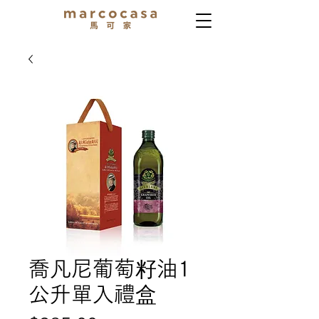
喬凡尼葡萄籽油1
公升單入禮盒